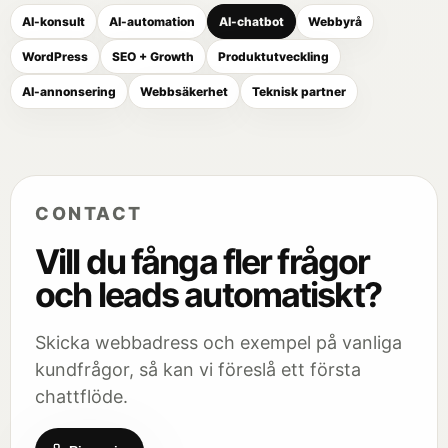
AI-konsult
AI-automation
AI-chatbot
Webbyrå
WordPress
SEO + Growth
Produktutveckling
AI-annonsering
Webbsäkerhet
Teknisk partner
CONTACT
Vill du fånga fler frågor
och leads automatiskt?
Skicka webbadress och exempel på vanliga
kundfrågor, så kan vi föreslå ett första
chattflöde.