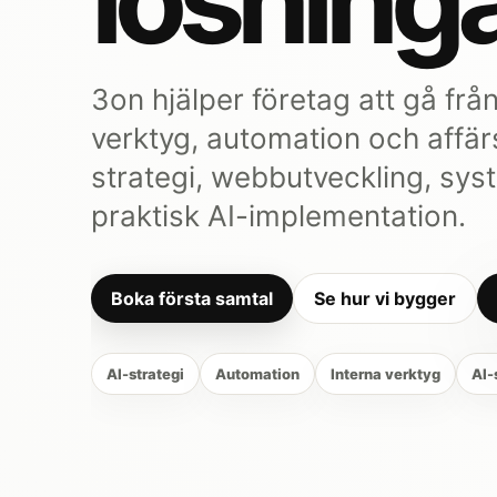
lösninga
3on hjälper företag att gå från
verktyg, automation och affär
strategi, webbutveckling, sys
praktisk AI-implementation.
Boka första samtal
Se hur vi bygger
AI-strategi
Automation
Interna verktyg
AI-