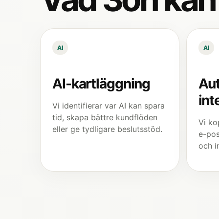
AI
AI
AI-kartläggning
Au
int
Vi identifierar var AI kan spara
tid, skapa bättre kundflöden
Vi ko
eller ge tydligare beslutsstöd.
e-pos
och i