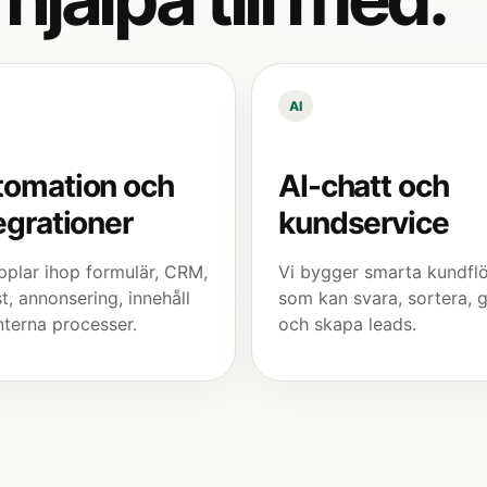
AI
tomation och
AI-chatt och
egrationer
kundservice
pplar ihop formulär, CRM,
Vi bygger smarta kundfl
t, annonsering, innehåll
som kan svara, sortera, 
nterna processer.
och skapa leads.