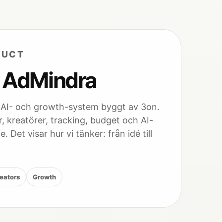
DUCT
 AdMindra
 AI- och growth-system byggt av 3on.
, kreatörer, tracking, budget och AI-
e. Det visar hur vi tänker: från idé till
eators
Growth