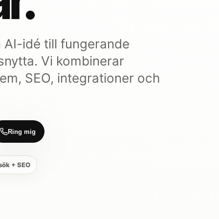
r.
 AI-idé till fungerande
snytta. Vi kombinerar
tem, SEO, integrationer och
Ring mig
sök + SEO