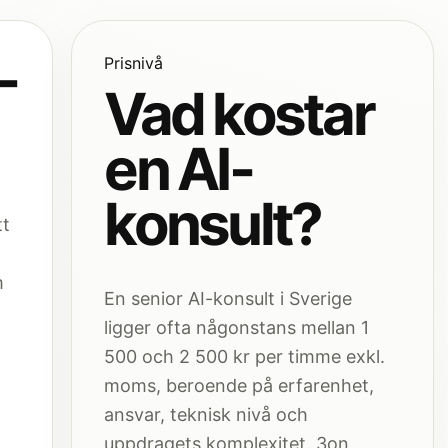
-
Prisnivå
Vad kostar
en AI-
konsult?
tt
m
En senior AI-konsult i Sverige
ligger ofta någonstans mellan 1
500 och 2 500 kr per timme exkl.
moms, beroende på erfarenhet,
ansvar, teknisk nivå och
uppdragets komplexitet. 3on