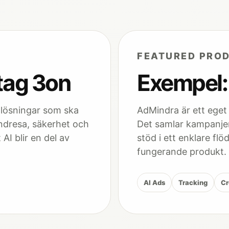
FEATURED PRO
etag 3on
Exempel:
 lösningar som ska
AdMindra är ett eget
undresa, säkerhet och
Det samlar kampanjer
AI blir en del av
stöd i ett enklare flöd
fungerande produkt.
AI Ads
Tracking
Cr