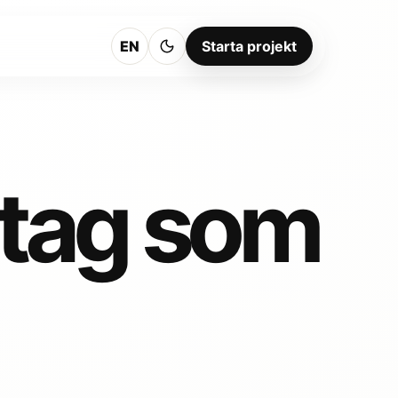
EN
Starta projekt
etag som